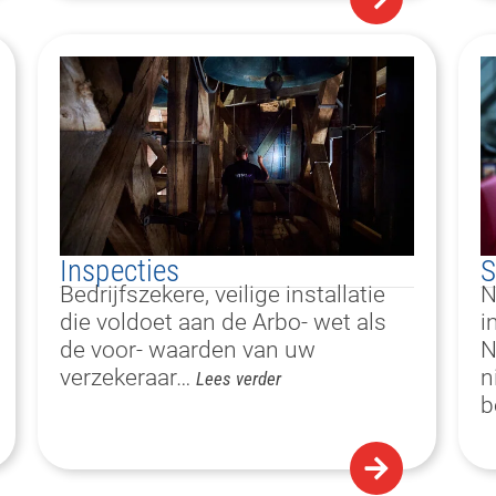
Inspecties​
S
Bedrijfszekere, veilige installatie
N
die voldoet aan de Arbo- wet als
i
de voor- waarden van uw
N
verzekeraar…
n
Lees verder
b