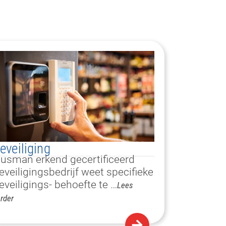
eveiliging
usman erkend gecertificeerd
eveiligingsbedrijf weet specifieke
eveiligings- behoefte te …
Lees
rder