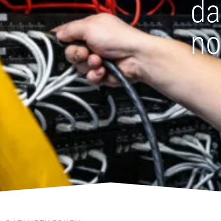
da
no