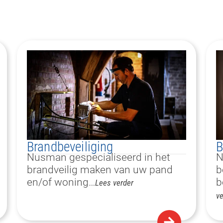
Brandbeveiliging
B
Nusman gespecialiseerd in het
N
brandveilig maken van uw pand
b
en/of woning…
b
Lees verder
ve