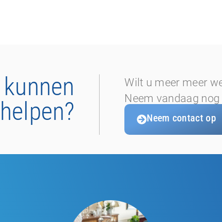
 kunnen
Wilt u meer meer w
Neem vandaag nog c
 helpen?
Neem contact op