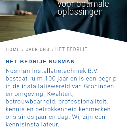
voor optimale
oplossingen
»
»
HET BEDRIJF
HOME
OVER ONS
HET BEDRIJF NUSMAN
Nusman Installatietechniek B.V.
bestaat ruim 100 jaar en is een begrip
in de installatiewereld van Groningen
en omgeving. Kwaliteit,
betrouwbaarheid, professionaliteit,
kennis en betrokkenheid kenmerken
ons sinds jaar en dag. Wij zijn een
kennisinstallateur.