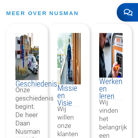
MEER OVER NUSMAN
Werken
Geschiedenis
Missie
en
Onze
en
leren
geschiedenis
Visie
Wij
begint.
Wij
vinden
De heer
willen
het
Daan
onze
belangrijk
Nusman
klanten
een