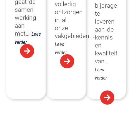
gaat de
volledig
bijdrage
samen-
ontzorgen
te
werking
in al
leveren
aan
onze
aan de
met…
Lees
vakgebieden. …
kennis
verder
Lees
en
verder
kwaliteit
van
…
Lees
verder