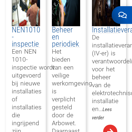
NEN1010
Beheer
Installatieve
-
en
De
inspectie
periodiek
installatiever
Een NEN
Het
(IV-er) is
1010-
bieden
verantwoordeli
inspectie
wordt
van een
voor het
uitgevoerd
veilige
beheer
bij nieuwe
werkomgeving
van de
installaties
is
elektrotechni
of
verplicht
installatie
installaties
gesteld
en…
Lees
die
door de
verder
ingrijpend
Arbowet.
zijn
Daarnaast