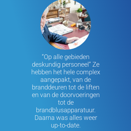
d met je
“Op alle gebieden
“Snelle se
en heel
deskundig personeel” Ze
Ik was g
gewerkt
hebben het hele complex
over 
EN 3140-
aangepakt, van de
commun
.
branddeuren tot de liften
hun d
en van de doorvoeringen
tot de
gman
Fran
brandblusapparatuur.
| Groningen
Hoofd t
Daarna was alles weer
Machandel
up-to-date.