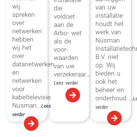
installatie
wij
van uw
die
spreken
installatie
voldoet
over
houdt het
aan de
netwerken
werk van
Arbo- wet
hebben
Nusman
als de
wij het
Installatietech
voor-
over
B.V. niet
waarden
datanetwerken
op. Wij
van uw
en
bieden u
verzekeraar…
netwerken
ook het
Lees verder
voor
beheer en
kabeltelevisie.
onderhoud
..
.
L
Nusman.
..
Lees
verder
verder