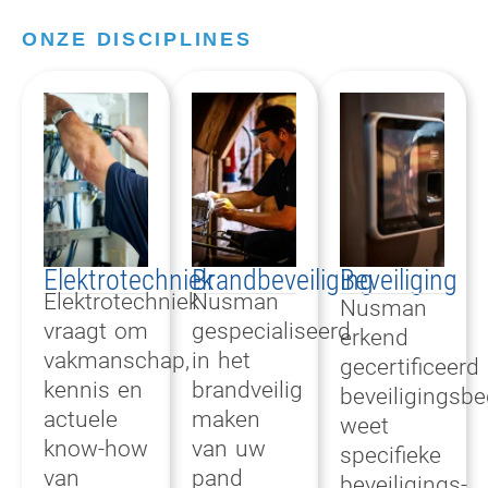
ONZE DISCIPLINES
Elektrotechniek
Brandbeveiliging
Beveiliging
Elektrotechniek
Nusman
Nusman
vraagt om
gespecialiseerd
erkend
vakmanschap,
in het
gecertificeerd
kennis en
brandveilig
beveiligingsbed
actuele
maken
weet
know-how
van uw
specifieke
van
pand
beveiligings-