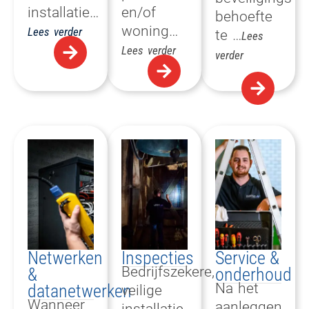
installatie…
en/of
behoefte
woning…
Lees verder
te …
Lees
Lees verder
verder
Netwerken
Inspecties​
Service &
Bedrijfszekere,
&
onderhoud
Na het
datanetwerken
veilige
Wanneer
aanleggen