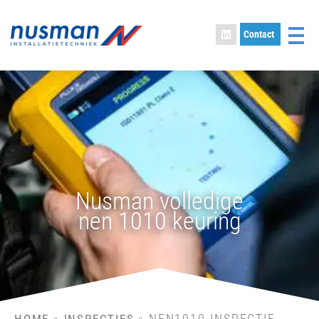
Contact
Nusman volledige
nen 1010 keuring
»
»
NEN1010-INSPECTIE