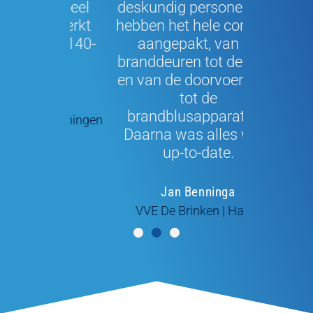
en heel
deskundig personeel” Ze
Ik was g
gewerkt
hebben het hele complex
over 
EN 3140-
aangepakt, van de
commun
.
branddeuren tot de liften
hun d
en van de doorvoeringen
tot de
gman
Fran
brandblusapparatuur.
| Groningen
Hoofd t
Daarna was alles weer
Machandel
up-to-date.
Jan Benninga
VVE De Brinken | Haren