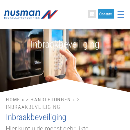
Contact
> Inbraakbeveiliging
Inbraakbeveiliging
»
»
>
HOME
> HANDLEIDINGEN
INBRAAKBEVEILIGING
Inbraakbeveiliging
Hier kunt u de meest gebruikte