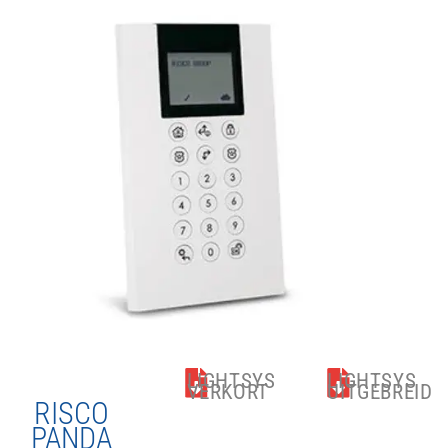
LIGHTSYS
LIGHTSYS
VERKORT
UITGEBREID
RISCO
PANDA